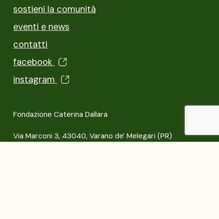
sostieni la comunità
eventi e news
contatti
facebook
instagram
Fondazione Caterina Dallara
Via Marconi 3, 43040, Varano de' Melegari (PR)
© Fondazione Caterina Dallara 2025
Ente filantropico del Terzo Settore
C.F. 92204970344