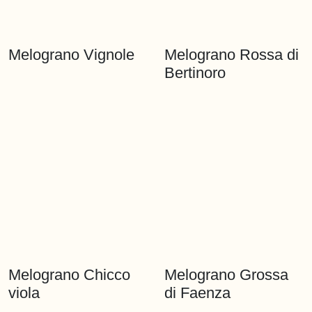
Melograno Venafro
Melograno di
Melograno Vignole
Melograno Rossa di
Ponticelli
Bertinoro
Melograno Chicco
Melograno Grossa
viola
di Faenza