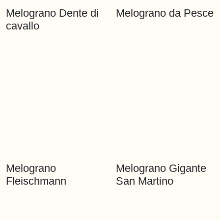
Melograno di
Melograno di
Melograno di
Melograno San
Melograno Dente di
Melograno da
Bovara
Stromboli
Sassano
Sisinnio
cavallo
Pesce
Melograno Scala
Melograno Nero di
Melograno
Melograno Gigante
Santa
Albidona
Fleischmann
San Martino