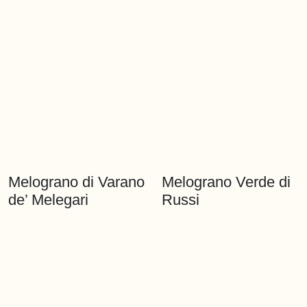
Melograno
Melograno
Melograno
Melograno Panarea
Manfredonia
Taormina
Gessopalena
Melograno di
Melograno Verde di
Varano de’ Melegari
Russi