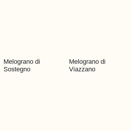
Melograno del Papa
Melograno di
Melograno di
Melograno di
Brancaleone
Sostegno
Viazzano