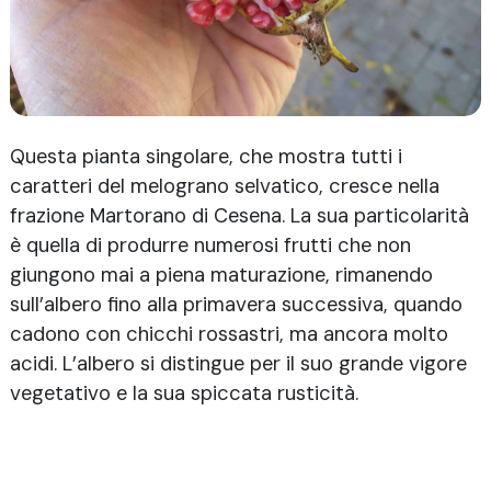
piante, che possiamo oggi ammirare nel parco.
50 varietà, inclusi alcuni esemplari dall’estero, che
celebrano la biodiversità. Esplora le tre zone con i
relativi melograni per scoprire caratteristiche,
Questa pianta singolare, che mostra tutti i
luoghi di provenienza e curiosità.
caratteri del melograno selvatico, cresce nella
frazione Martorano di Cesena. La sua particolarità
è quella di produrre numerosi frutti che non
Nord-italia
Isole italiane e
Centro e sud Italia
varietà estere
giungono mai a piena maturazione, rimanendo
sull’albero fino alla primavera successiva, quando
cadono con chicchi rossastri, ma ancora molto
acidi. L’albero si distingue per il suo grande vigore
vegetativo e la sua spiccata rusticità.